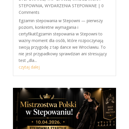
STEPOWNIA
,
WYDARZENIA STEPOWANE
| 0
Comments
Egzamin stepowania w Stepowni — pierwszy
poziom, konkretne wymagania i
certyfikatEgzamin stepowania w Stepowni to
ważny moment dla osób, które rozpoczynają
swoją przygodę z tap dance we Wrocławiu. To
nie jest przypadkowy sprawdzian ani stresujący
test „dla...
czytaj dalej