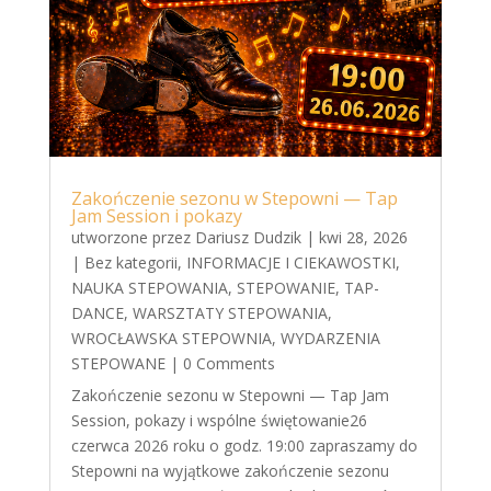
Zakończenie sezonu w Stepowni — Tap
Jam Session i pokazy
utworzone przez
Dariusz Dudzik
|
kwi 28, 2026
|
Bez kategorii
,
INFORMACJE I CIEKAWOSTKI
,
NAUKA STEPOWANIA
,
STEPOWANIE
,
TAP-
DANCE
,
WARSZTATY STEPOWANIA
,
WROCŁAWSKA STEPOWNIA
,
WYDARZENIA
STEPOWANE
| 0 Comments
Zakończenie sezonu w Stepowni — Tap Jam
Session, pokazy i wspólne świętowanie26
czerwca 2026 roku o godz. 19:00 zapraszamy do
Stepowni na wyjątkowe zakończenie sezonu