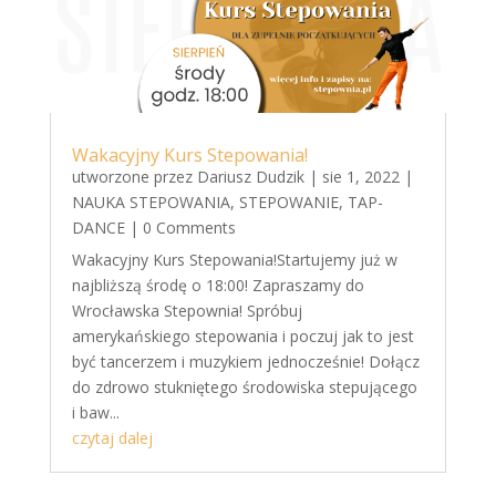
Wakacyjny Kurs Stepowania!
utworzone przez
Dariusz Dudzik
|
sie 1, 2022
|
NAUKA STEPOWANIA
,
STEPOWANIE
,
TAP-
DANCE
| 0 Comments
Wakacyjny Kurs Stepowania!Startujemy już w
najbliższą środę o 18:00! Zapraszamy do
Wrocławska Stepownia! Spróbuj
amerykańskiego stepowania i poczuj jak to jest
być tancerzem i muzykiem jednocześnie! Dołącz
do zdrowo stukniętego środowiska stepującego
i baw...
czytaj dalej