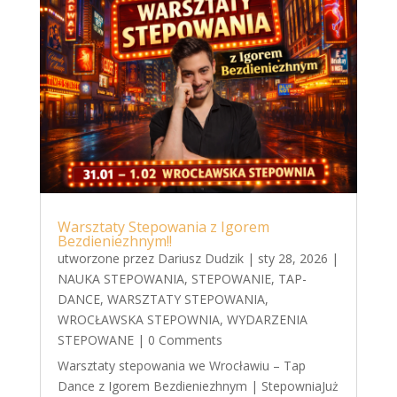
Warsztaty Stepowania z Igorem
Bezdieniezhnym!!
utworzone przez
Dariusz Dudzik
|
sty 28, 2026
|
NAUKA STEPOWANIA
,
STEPOWANIE
,
TAP-
DANCE
,
WARSZTATY STEPOWANIA
,
WROCŁAWSKA STEPOWNIA
,
WYDARZENIA
STEPOWANE
| 0 Comments
Warsztaty stepowania we Wrocławiu – Tap
Dance z Igorem Bezdieniezhnym | StepowniaJuż