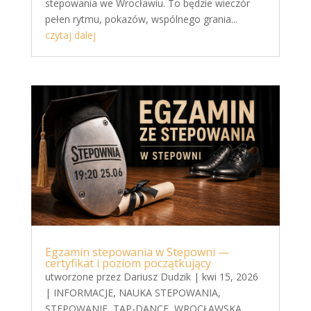
stepowania we Wrocławiu. To będzie wieczór
pełen rytmu, pokazów, wspólnego grania...
czytaj dalej
Egzamin stepowania w Stepowni —
certyfikat i poziom początkujący
utworzone przez
Dariusz Dudzik
|
kwi 15, 2026
|
INFORMACJE
,
NAUKA STEPOWANIA
,
STEPOWANIE
,
TAP-DANCE
,
WROCŁAWSKA