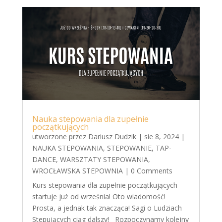
Nauka stepowania dla zupełnie
początkujących
utworzone przez
Dariusz Dudzik
|
sie 8, 2024
|
NAUKA STEPOWANIA
,
STEPOWANIE
,
TAP-
DANCE
,
WARSZTATY STEPOWANIA
,
WROCŁAWSKA STEPOWNIA
| 0 Comments
Kurs stepowania dla zupełnie początkujących
startuje już od września! Oto wiadomość!
Prosta, a jednak tak znacząca! Sagi o Ludziach
Stepujących ciąg dalszy! Rozpoczynamy kolejny