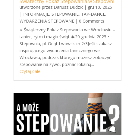
Świąteczny Pokaz Stepowania w Stepowni
utworzone przez
Dariusz Dudzik
|
gru 10, 2025
|
INFORMACJE
,
STEPOWANIE
,
TAP-DANCE
,
WYDARZENIA STEPOWANE
| 0 Comments
⭐ Świąteczny Pokaz Stepowania we Wrocławiu –
taniec, rytm i magia świąt 🎄20 grudnia 2025 •
Stepownia, pl. Orląt Lwowskich 2/3Jeśli szukasz
inspirującego wydarzenia tanecznego we
Wrocławiu, podczas którego możesz zobaczyć
stepowanie na żywo, poznać lokalną...
czytaj dalej