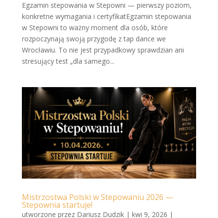
Egzamin stepowania w Stepowni — pierwszy poziom,
konkretne wymagania i certyfikatEgzamin stepowania
w Stepowni to ważny moment dla osób, które
rozpoczynają swoją przygodę z tap dance we
Wrocławiu. To nie jest przypadkowy sprawdzian ani
stresujący test „dla samego...
Mistrzostwa Polski w Stepowaniu 2026 —
Stepownia startuje!
utworzone przez
Dariusz Dudzik
|
kwi 9, 2026
|