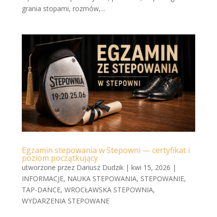
grania stopami, rozmów,...
Egzamin stepowania w Stepowni — certyfikat i
poziom początkujący
utworzone przez
Dariusz Dudzik
|
kwi 15, 2026
|
INFORMACJE
,
NAUKA STEPOWANIA
,
STEPOWANIE
,
TAP-DANCE
,
WROCŁAWSKA STEPOWNIA
,
WYDARZENIA STEPOWANE