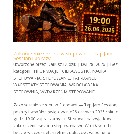
Zakończenie sezonu w Stepowni — Tap Jam
Session i pokazy
utworzone przez
Dariusz Dudzik
|
kwi 28, 2026
|
Bez
kategorii
,
INFORMACJE I CIEKAWOSTKI
,
NAUKA
STEPOWANIA
,
STEPOWANIE
,
TAP-DANCE
,
WARSZTATY STEPOWANIA
,
WROCŁAWSKA
STEPOWNIA
,
WYDARZENIA STEPOWANE
Zakończenie sezonu w Stepowni — Tap Jam Session,
pokazy i wspólne świętowanie26 czerwca 2026 roku o
godz. 19:00 zapraszamy do Stepowni na wyjątkowe
zakończenie sezonu stepowania we Wrocławiu. To
będzie wieczór pełen rytmu, pokazów, wspólnego