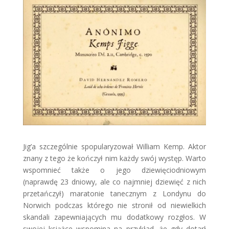
Jig’a szczególnie spopularyzował William Kemp. Aktor
znany z tego że kończył nim każdy swój występ. Warto
wspomnieć także o jego dziewięciodniowym
(naprawdę 23 dniowy, ale co najmniej dziewięć z nich
przetańczył) maratonie tanecznym z Londynu do
Norwich podczas którego nie stronił od niewielkich
skandali zapewniających mu dodatkowy rozgłos. W
swojej książce wspomina na przykład, że gdy dotarł