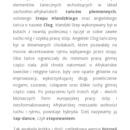
elementów tanecznych wchodzących w skład
zachodnio-afrykańskich
tańców plemiennych
,
solowego
Stepu Irlandzkiego
oraz angielskiego
tańca o nazwie
Clog
.
Irlandzki Step wykonywany był w
butach z twardą podeszwą i łączył w sobie zawiłe
ruchu nóg i szybką pracę stóp. Angielski Clog tańczony
był w drewnianych chodakach, które pozwalały na
mocne akcentowanie rytmu wybijanego przez stopy.
Oba tańce ograniczały do minimum pracę górnej
części ciała. Jeśli chodzi natomiast o Afrykańskie
świeckie i religijne tańce, były one oparte głównie na
improwizacji, wykorzystującej ślizgi, powłóczenie
nogami, szuranie, człapanie oraz dzikie ruchy górnej
części ciała. Po połączeniu tych trzech styli – dwóch
bliźniaczych form europejskej pracy stóp i
niesformalizowanej Afrykańskej mieszanki wolności
ruchu i rytmu, powstaje hybryda. Dziś nazywamy ją
tap-dance
, czyli
stepowaniem
.
Tak wygląda krótka i dość ogólnikowa wersja
historii