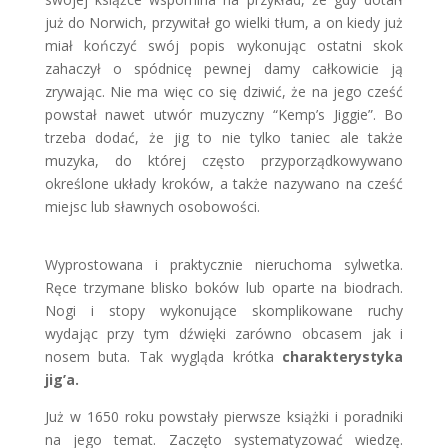
już do Norwich, przywitał go wielki tłum, a on kiedy już
miał kończyć swój popis wykonując ostatni skok
zahaczył o spódnicę pewnej damy całkowicie ją
zrywając. Nie ma więc co się dziwić, że na jego cześć
powstał nawet utwór muzyczny “Kemp’s Jiggie”. Bo
trzeba dodać, że jig to nie tylko taniec ale także
muzyka, do której często przyporządkowywano
określone układy kroków, a także nazywano na cześć
miejsc lub sławnych osobowości.
Wyprostowana i praktycznie nieruchoma sylwetka.
Ręce trzymane blisko boków lub oparte na biodrach.
Nogi i stopy wykonujące skomplikowane ruchy
wydając przy tym dźwięki zarówno obcasem jak i
nosem buta. Tak wygląda krótka
charakterystyka
jig’a.
Już w 1650 roku powstały pierwsze książki i poradniki
na jego temat. Zaczęto systematyzować wiedzę.