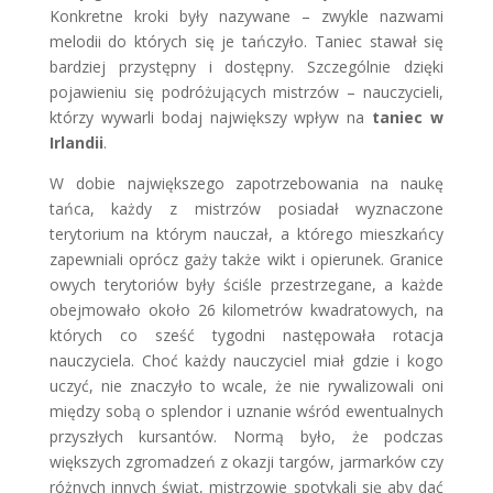
Konkretne kroki były nazywane – zwykle nazwami
melodii do których się je tańczyło. Taniec stawał się
bardziej przystępny i dostępny. Szczególnie dzięki
pojawieniu się podróżujących mistrzów – nauczycieli,
którzy wywarli bodaj największy wpływ na
taniec w
Irlandii
.
W dobie największego zapotrzebowania na naukę
tańca, każdy z mistrzów posiadał wyznaczone
terytorium na którym nauczał, a którego mieszkańcy
zapewniali oprócz gaży także wikt i opierunek. Granice
owych terytoriów były ściśle przestrzegane, a każde
obejmowało około 26 kilometrów kwadratowych, na
których co sześć tygodni następowała rotacja
nauczyciela. Choć każdy nauczyciel miał gdzie i kogo
uczyć, nie znaczyło to wcale, że nie rywalizowali oni
między sobą o splendor i uznanie wśród ewentualnych
przyszłych kursantów. Normą było, że podczas
większych zgromadzeń z okazji targów, jarmarków czy
różnych innych świąt, mistrzowie spotykali się aby dać