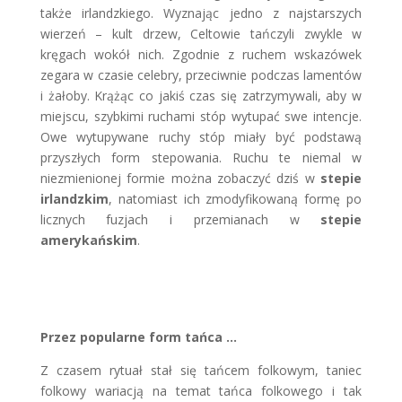
także irlandzkiego. Wyznając jedno z najstarszych
wierzeń – kult drzew, Celtowie tańczyli zwykle w
kręgach wokół nich. Zgodnie z ruchem wskazówek
zegara w czasie celebry, przeciwnie podczas lamentów
i żałoby. Krążąc co jakiś czas się zatrzymywali, aby w
miejscu, szybkimi ruchami stóp wytupać swe intencje.
Owe wytupywane ruchy stóp miały być podstawą
przyszłych form stepowania. Ruchu te niemal w
niezmienionej formie można zobaczyć dziś w
stepie
irlandzkim
, natomiast ich zmodyfikowaną formę po
licznych fuzjach i przemianach w
stepie
amerykańskim
.
Przez popularne form tańca …
Z czasem rytuał stał się tańcem folkowym, taniec
folkowy wariacją na temat tańca folkowego i tak