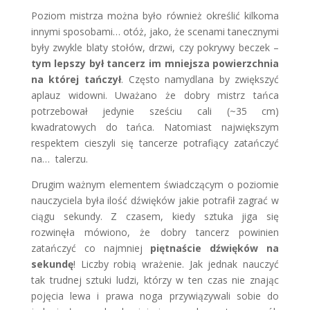
Poziom mistrza można było również określić kilkoma
innymi sposobami… otóż, jako, że scenami tanecznymi
były zwykle blaty stołów, drzwi, czy pokrywy beczek –
tym lepszy był tancerz im mniejsza powierzchnia
na której tańczył
. Często namydlana by zwiększyć
aplauz widowni. Uważano że dobry mistrz tańca
potrzebował jedynie sześciu cali (~35 cm)
kwadratowych do tańca. Natomiast największym
respektem cieszyli się tancerze potrafiący zatańczyć
na… talerzu.
Drugim ważnym elementem świadczącym o poziomie
nauczyciela była ilość dźwięków jakie potrafił zagrać w
ciągu sekundy. Z czasem, kiedy sztuka jiga się
rozwinęła mówiono, że dobry tancerz powinien
zatańczyć co najmniej
piętnaście dźwięków na
sekundę
! Liczby robią wrażenie. Jak jednak nauczyć
tak trudnej sztuki ludzi, którzy w ten czas nie znając
pojęcia lewa i prawa noga przywiązywali sobie do