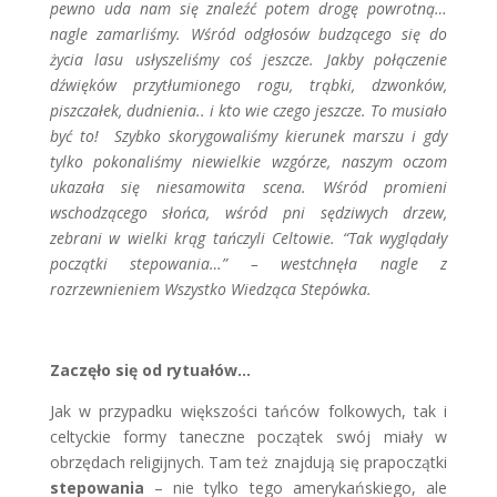
pewno uda nam się znaleźć potem drogę powrotną…
nagle zamarliśmy. Wśród odgłosów budzącego się do
życia lasu usłyszeliśmy coś jeszcze. Jakby połączenie
dźwięków przytłumionego rogu, trąbki, dzwonków,
piszczałek, dudnienia.. i kto wie czego jeszcze. To musiało
być to! Szybko skorygowaliśmy kierunek marszu i gdy
tylko pokonaliśmy niewielkie wzgórze, naszym oczom
ukazała się niesamowita scena. Wśród promieni
wschodzącego słońca, wśród pni sędziwych drzew,
zebrani w wielki krąg tańczyli Celtowie. “Tak wyglądały
początki stepowania…” – westchnęła nagle z
rozrzewnieniem Wszystko Wiedząca Stepówka.
Zaczęło się od rytuałów…
Jak w przypadku większości tańców folkowych, tak i
celtyckie formy taneczne początek swój miały w
obrzędach religijnych. Tam też znajdują się prapoczątki
stepowania
– nie tylko tego amerykańskiego, ale