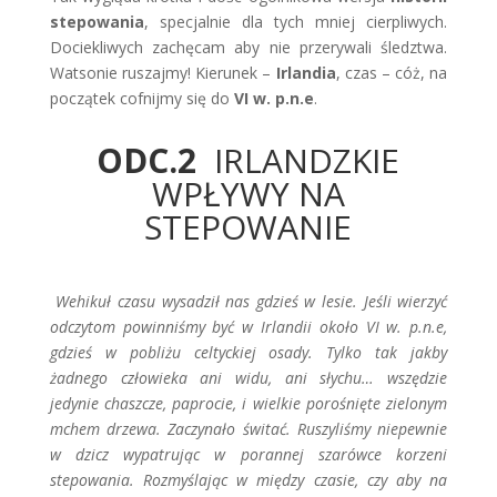
stepowania
, specjalnie dla tych mniej cierpliwych.
Dociekliwych zachęcam aby nie przerywali śledztwa.
Watsonie ruszajmy! Kierunek –
Irlandia
, czas – cóż, na
początek cofnijmy się do
VI w. p.n.e
.
ODC.2
IRLANDZKIE
WPŁYWY NA
STEPOWANIE
Wehikuł czasu wysadził nas gdzieś w lesie. Jeśli wierzyć
odczytom powinniśmy być w Irlandii około VI w. p.n.e,
gdzieś w pobliżu celtyckiej osady. Tylko tak jakby
żadnego człowieka ani widu, ani słychu… wszędzie
jedynie chaszcze, paprocie, i wielkie porośnięte zielonym
mchem drzewa. Zaczynało świtać. Ruszyliśmy niepewnie
w dzicz wypatrując w porannej szarówce korzeni
stepowania. Rozmyślając w między czasie, czy aby na