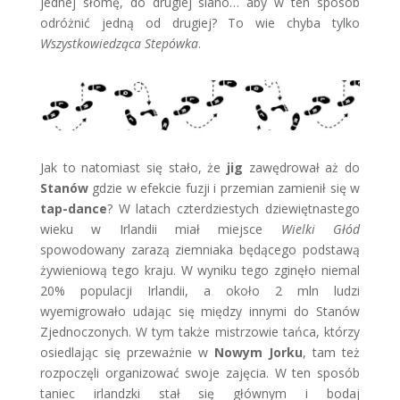
jednej słomę, do drugiej siano… aby w ten sposób
odróżnić jedną od drugiej? To wie chyba tylko
Wszystkowiedząca Stepówka
.
Jak to natomiast się stało, że
jig
zawędrował aż do
Stanów
gdzie w efekcie fuzji i przemian zamienił się w
tap-dance
? W latach czterdziestych dziewiętnastego
wieku w Irlandii miał miejsce
Wielki Głód
spowodowany zarazą ziemniaka będącego podstawą
żywieniową tego kraju. W wyniku tego zginęło niemal
20% populacji Irlandii, a około 2 mln ludzi
wyemigrowało udając się między innymi do Stanów
Zjednoczonych. W tym także mistrzowie tańca, którzy
osiedlając się przeważnie w
Nowym Jorku
, tam też
rozpoczęli organizować swoje zajęcia. W ten sposób
taniec irlandzki stał się głównym i bodaj