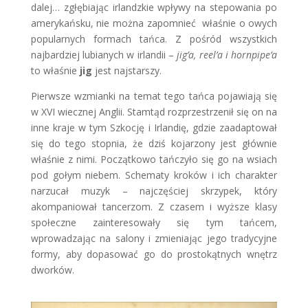
dalej… zgłębiając irlandzkie wpływy na stepowania po
amerykańsku, nie można zapomnieć właśnie o owych
popularnych formach tańca. Z pośród wszystkich
najbardziej lubianych w irlandii –
jig’a, reel’a i hornpipe’a
to właśnie
jig
jest najstarszy.
Pierwsze wzmianki na temat tego tańca pojawiają się
w XVI wiecznej Anglii. Stamtąd rozprzestrzenił się on na
inne kraje w tym Szkocję i Irlandię, gdzie zaadaptował
się do tego stopnia, że dziś kojarzony jest głównie
właśnie z nimi. Początkowo tańczyło się go na wsiach
pod gołym niebem. Schematy kroków i ich charakter
narzucał muzyk – najczęściej skrzypek, który
akompaniował tancerzom. Z czasem i wyższe klasy
społeczne zainteresowały się tym tańcem,
wprowadzając na salony i zmieniając jego tradycyjne
formy, aby dopasować go do prostokątnych wnętrz
dworków.