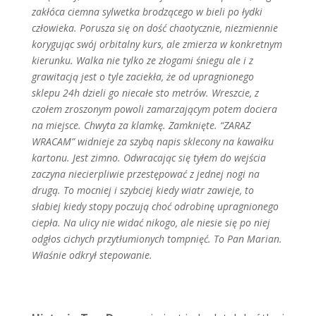
zakłóca ciemna sylwetka brodzącego w bieli po łydki
człowieka. Porusza się on dość chaotycznie, niezmiennie
korygując swój orbitalny kurs, ale zmierza w konkretnym
kierunku. Walka nie tylko ze złogami śniegu ale i z
grawitacją jest o tyle zaciekła, że od upragnionego
sklepu 24h dzieli go niecałe sto metrów. Wreszcie, z
czołem zroszonym powoli zamarzającym potem dociera
na miejsce. Chwyta za klamkę. Zamknięte.
“ZARAZ
WRACAM” widnieje za szybą napis sklecony na kawałku
kartonu. Jest zimno. Odwracając się tyłem do wejścia
zaczyna niecierpliwie przestępować z jednej nogi na
drugą. To mocniej i szybciej kiedy wiatr zawieje, to
słabiej kiedy stopy poczują choć odrobinę upragnionego
ciepła. Na ulicy nie widać nikogo, ale niesie się po niej
odgłos cichych przytłumionych tompnięć. To Pan Marian.
Właśnie odkrył stepowanie.