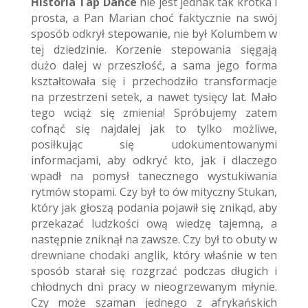
Historia Tap Dance
nie jest jednak tak krótka i
prosta, a Pan Marian choć faktycznie na swój
sposób odkrył stepowanie, nie był Kolumbem w
tej dziedzinie. Korzenie stepowania sięgają
dużo dalej w przeszłość, a sama jego forma
kształtowała się i przechodziło transformacje
na przestrzeni setek, a nawet tysięcy lat. Mało
tego wciąż się zmienia! Spróbujemy zatem
cofnąć się najdalej jak to tylko możliwe,
posiłkując się udokumentowanymi
informacjami, aby odkryć kto, jak i dlaczego
wpadł na pomysł tanecznego wystukiwania
rytmów stopami. Czy był to ów mityczny Stukan,
który jak głoszą podania pojawił się znikąd, aby
przekazać ludzkości ową wiedzę tajemną, a
następnie zniknął na zawsze. Czy był to obuty w
drewniane chodaki anglik, który właśnie w ten
sposób starał się rozgrzać podczas długich i
chłodnych dni pracy w nieogrzewanym młynie.
Czy może szaman jednego z afrykańskich