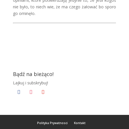
opiniami, które potwierdzają jedynie to, że jeśli kogoś
nie było, to niech wie, że ma czego żałować bo sporo
go ominęło.
Bądź na bieżąco!
Lajkuj i subskrybuj!
facebook
instagram
youtube
Polityka Prywatnosci
Kontakt