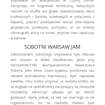
stepowanie po amerykańsku w czystej formie.
Zaczynając od rozgrzewki technicznej, klasycznych
ćwiczeń na shuffle (na grupie zaawansowanej nieco
trudniejszych i bardziej rozwiniętych w połączeniu z
flapami), poprzez podstawowe wersje time-stepów
(pojedyncze, podwójne, potrójne), aż do krótkiej
choreografii. którą na koniec przyszło nam zatańczyć
w kanonie.
SOBOTNI WARSAW JAM
Zakończeniem sobotniego stepowania było Warsaw
Jam Session w klubie Kwadratowa, gdzie przy
NIESAMOWITYM akompaniamencie klawiszowca
Roberta John Ekow Osam-Gyabina, pochłonęła nas
zabawa wystukiwanej improwizacji. Było naprawdę
świetnie, choć trzeba przyznać że niestety krótko, bo
ze względu na spektakl który zaczynający się nieopodal
musieliśmy zakończyć zabawę już po dwóch
godzinach. Myślę jednak, że nikt nie miał tego za złe
organizatorom, bo na niedzielę również była