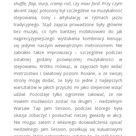
shuffle, flap, slurp, cramp roll,
czy
maxi ford
. Przy czym
akcent zajęć położony był szczególnie na muzykalność
stepowania, tony i artykulację w rytmach jazzu
tradycyjnego. Stąd zajęcia prowadzone były głównie
bez muzyki, co tym bardziej mobilizowało do jak
najprecyzyjniejszego wystukania kombinacji kierując
się jedynie naszym wewnętrznym metronomem. Nie
zabrakło także improwizacji – szczególnie podczas
ostatniej godziny poświęconej muzykalności w
stepowaniu. Krótko mówiąc, w zajęciach było widać
mistrzostwo i światowy poziom Roxane, a ze swojej
strony mogę dodać, że były to jedne z najlepszych
warsztatów w jakich przyszło mi jako steperowi wziąć
udział. Pozostaje tylko ogromnie żałować, że nie
miałem możliwości zostać na drugim – niedzielnym
Warsaw Tap Jam Session, podczas którego była
okazja zobaczyć i posłuchać naszej gwiazdy w akcji.
Nie mogąc zatem z własnego doświadczenia opisać
niedzielnego Jam Session, posiłkuję się kuluarowymi