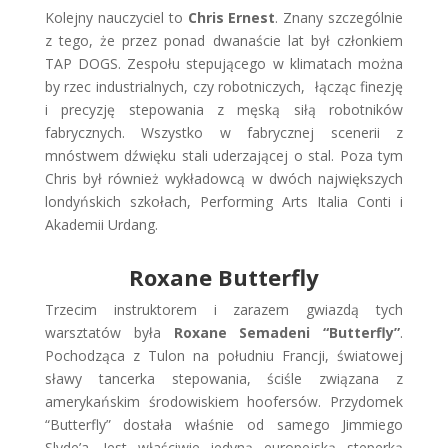
Kolejny nauczyciel to
Chris Ernest
. Znany szczególnie
z tego, że przez ponad dwanaście lat był członkiem
TAP DOGS. Zespołu stepującego w klimatach można
by rzec industrialnych, czy robotniczych, łącząc finezję
i precyzję stepowania z męską siłą robotników
fabrycznych. Wszystko w fabrycznej scenerii z
mnóstwem dźwięku stali uderzającej o stal. Poza tym
Chris był również wykładowcą w dwóch największych
londyńskich szkołach, Performing Arts Italia Conti i
Akademii Urdang.
Roxane Butterfly
Trzecim instruktorem i zarazem gwiazdą tych
warsztatów była
Roxane Semadeni “Butterfly”
.
Pochodząca z Tulon na południu Francji, światowej
sławy tancerka stepowania, ściśle związana z
amerykańskim środowiskiem hoofersów. Przydomek
“Butterfly” dostała właśnie od samego Jimmiego
Slyde’a. Jest właściwie jedyną europejską steperką