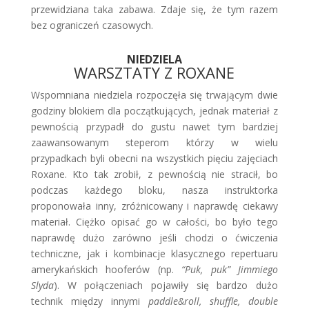
przewidziana taka zabawa. Zdaje się, że tym razem
bez ograniczeń czasowych.
NIEDZIELA
WARSZTATY Z ROXANE
Wspomniana niedziela rozpoczęła się trwającym dwie
godziny blokiem dla początkujących, jednak materiał z
pewnością przypadł do gustu nawet tym bardziej
zaawansowanym steperom którzy w wielu
przypadkach byli obecni na wszystkich pięciu zajęciach
Roxane. Kto tak zrobił, z pewnością nie stracił, bo
podczas każdego bloku, nasza instruktorka
proponowała inny, zróżnicowany i naprawdę ciekawy
materiał. Ciężko opisać go w całości, bo było tego
naprawdę dużo zarówno jeśli chodzi o ćwiczenia
techniczne, jak i kombinacje klasycznego repertuaru
amerykańskich hooferów (np.
“Puk, puk” Jimmiego
Slyda
). W połączeniach pojawiły się bardzo dużo
technik między innymi
paddle&roll, shuffle, double