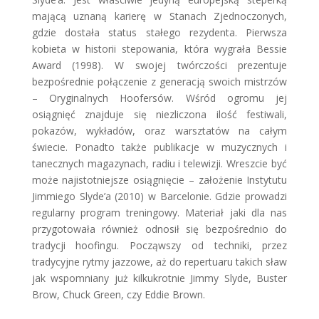
mającą uznaną karierę w Stanach Zjednoczonych,
gdzie dostała status stałego rezydenta. Pierwsza
kobieta w historii stepowania, która wygrała Bessie
Award (1998). W swojej twórczości prezentuje
bezpośrednie połączenie z generacją swoich mistrzów
– Oryginalnych Hoofersów. Wśród ogromu jej
osiągnięć znajduje się niezliczona ilość festiwali,
pokazów, wykładów, oraz warsztatów na całym
świecie. Ponadto także publikacje w muzycznych i
tanecznych magazynach, radiu i telewizji. Wreszcie być
może najistotniejsze osiągnięcie – założenie Instytutu
Jimmiego Slyde’a (2010) w Barcelonie. Gdzie prowadzi
regularny program treningowy. Materiał jaki dla nas
przygotowała również odnosił się bezpośrednio do
tradycji hoofingu. Począwszy od techniki, przez
tradycyjne rytmy jazzowe, aż do repertuaru takich sław
jak wspomniany już kilkukrotnie Jimmy Slyde, Buster
Brow, Chuck Green, czy Eddie Brown.