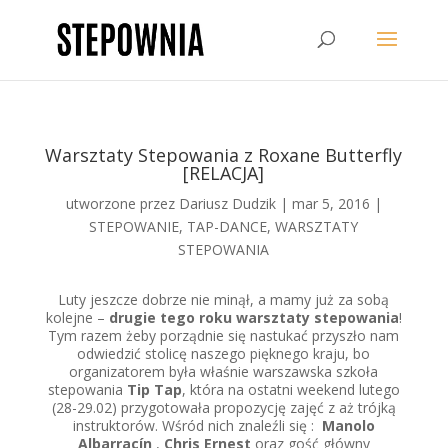
Warsztaty Stepowania z Roxane Butterfly
[RELACJA]
utworzone przez
Dariusz Dudzik
|
mar 5, 2016
|
STEPOWANIE
,
TAP-DANCE
,
WARSZTATY
STEPOWANIA
Luty jeszcze dobrze nie minął, a mamy już za sobą
kolejne –
drugie tego roku warsztaty stepowania
!
Tym razem żeby porządnie się nastukać przyszło nam
odwiedzić stolicę naszego pięknego kraju, bo
organizatorem była właśnie warszawska szkoła
stepowania
Tip Tap
, która na ostatni weekend lutego
(28-29.02) przygotowała propozycję zajęć z aż trójką
instruktorów. Wśród nich znaleźli się :
Manolo
Albarracín
,
Chris Ernest
oraz gość główny