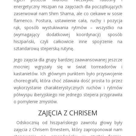
energetyczny Hiszpan na zajęciach dla początkujących
zaserwował nam Shim Shama, ale co ciekawe w sosie
flamenco. Postura, ustawienie cała, ruchy i pozycja
rąk, sposób wystukiwania rytmów – wszystko na
(wymagający dodatkowej koordynacji) sposób
hiszpański, czyli całkowicie inne spojrzenie na
sztandarową steperską rutynę.
Jego zajęcia dla grupy bardziej zaawansowanej jeszcze
mocniej wgryzały się w świat torreadorów i
kastanietów. Ich głównym punktem było przyswojenie
choreografii, która choć zdawała dość prosta to przez
wykorzystanie charakterystycznych ruchów i rytmów
półwyspu iberyjskiego nie jednego stepera przyprawiła
o pomylenie zmysłów.
ZAJĘCIA Z CHRISEM
Odskocznią od hiszpańskiego zawrotu głowy były
zajęcia z Chrisem Ernestem, który zaproponował nam