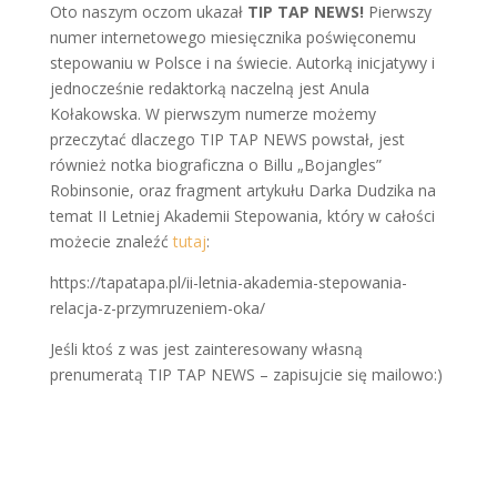
Oto naszym oczom ukazał
TIP TAP NEWS!
Pierwszy
numer internetowego miesięcznika poświęconemu
stepowaniu w Polsce i na świecie. Autorką inicjatywy i
jednocześnie redaktorką naczelną jest Anula
Kołakowska. W pierwszym numerze możemy
przeczytać dlaczego TIP TAP NEWS powstał, jest
również notka biograficzna o Billu „Bojangles”
Robinsonie, oraz fragment artykułu Darka Dudzika na
temat II Letniej Akademii Stepowania, który w całości
możecie znaleźć
tutaj
:
https://tapatapa.pl/ii-letnia-akademia-stepowania-
relacja-z-przymruzeniem-oka/
Jeśli ktoś z was jest zainteresowany własną
prenumeratą TIP TAP NEWS – zapisujcie się mailowo:)