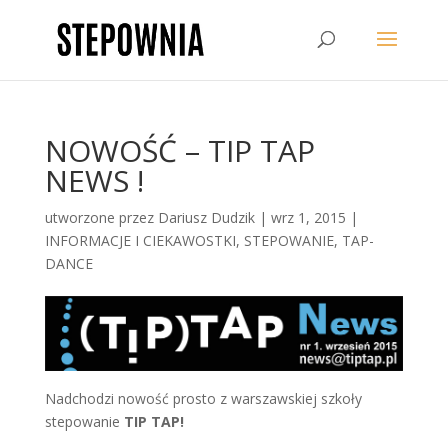
NOWOŚĆ – TIP TAP
NEWS !
utworzone przez
Dariusz Dudzik
|
wrz 1, 2015
|
INFORMACJE I CIEKAWOSTKI
,
STEPOWANIE
,
TAP-
DANCE
Nadchodzi nowość prosto z warszawskiej szkoły
stepowanie
TIP TAP!