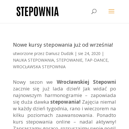
Nowe kursy stepowania już od września!
utworzone przez
Dariusz Dudzik
|
sie 24, 2020
|
NAUKA STEPOWANIA
,
STEPOWANIE
,
TAP-DANCE
,
WROCŁAWSKA STEPOWNIA
Nowy sezon we
Wrocławskiej Stepowni
zacznie się już lada dzień! Jak widać po
najnowszym harmonogramie – zapowiada
się duża dawka
stepowania!
Zajęcia niemal
w każdy dzień tygodnia, rano i wieczorem na
kilku poziomach zaawansowania. Ponadto
kurs stepowania online – nadal aktywny!
Zapraszamy gorąco, rozruszajmy swoje nogi!