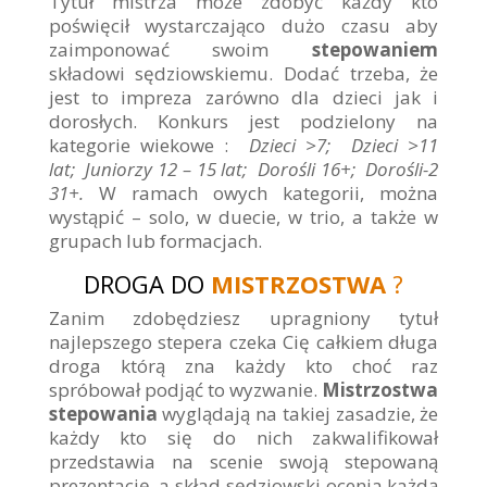
Tytuł mistrza może zdobyć każdy kto
poświęcił wystarczająco dużo czasu aby
zaimponować swoim
stepowaniem
składowi sędziowskiemu. Dodać trzeba, że
jest to impreza zarówno dla dzieci jak i
dorosłych. Konkurs jest podzielony na
kategorie wiekowe :
Dzieci >7; Dzieci >11
lat; Juniorzy 12 – 15 lat; Dorośli 16+; Dorośli-2
31+.
W ramach owych kategorii, można
wystąpić – solo, w duecie, w trio, a także w
grupach lub formacjach.
DROGA DO
MISTRZOSTWA
?
Zanim zdobędziesz upragniony tytuł
najlepszego stepera czeka Cię całkiem długa
droga którą zna każdy kto choć raz
spróbował podjąć to wyzwanie.
Mistrzostwa
stepowania
wyglądają na takiej zasadzie, że
każdy kto się do nich zakwalifikował
przedstawia na scenie swoją stepowaną
prezentację, a skład sędziowski ocenia każdą