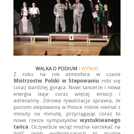
WALKA O PODIUM
I WYNIKI
Z roku na rok atmosfera w czasie
Mistrzostw Polski w Stepowaniu
robi się
coraz bardziej gorąca. Nowi tancerze i nowa
energia daje coraz więcej emocji i
adrenaliny. Zdrowa rywalizacja sprawia, że
poziom stepowania w Polsce rośnie niemal z
minuty na minutę, przyciągając coraz to
nowe rzesze sympatyków
wystukiwanego
tańca
. Oczywiście wciąż można narzekać na
ilość osób podejmujących to trudne