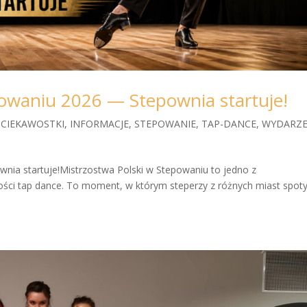
powaniu 2026 — Stepownia startuje!
|
CIEKAWOSTKI
,
INFORMACJE
,
STEPOWANIE
,
TAP-DANCE
,
WYDARZE
nia startuje!Mistrzostwa Polski w Stepowaniu to jedno z
ości tap dance. To moment, w którym steperzy z różnych miast spot