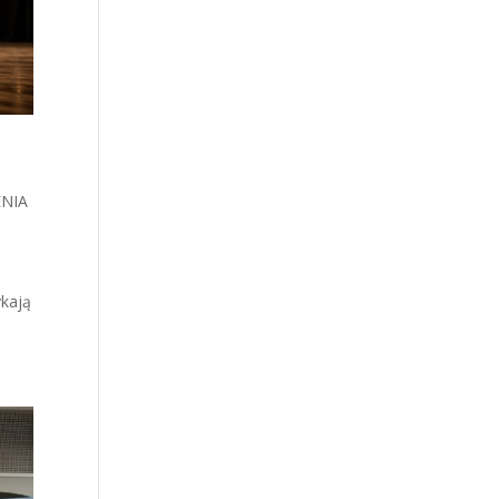
NIA
ykają