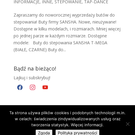
INFORMACJE
,
INNE
,
STEPOWANIE
,
TAP-DANCE
Zapraszamy do noworocznej wyprzedaży butów do
stepowania! Buty firmy SANSHA. Nowe, nieużywane!
Dostępne w kilku modelach, i rozmiarach. Mniej więcej
po jednej parze w każdym rozmiarze. Dostępne
modele: Buty do stepowania SANSHA T-MEGA
(BIAŁE, CZARNE) Buty do...
Bądź na bieżąco!
Lajkuj i subskrybuj!
facebook
instagram
youtube
Ta strona używa plików cookies i podobnych technologii m.in.
w celach: świadczenia zindywidualizowanych usług oraz
Polityka Prywatnosci
Kontakt
tworzenia statystyk. Więcej informacji.
Zgoda
Polityka prywatności